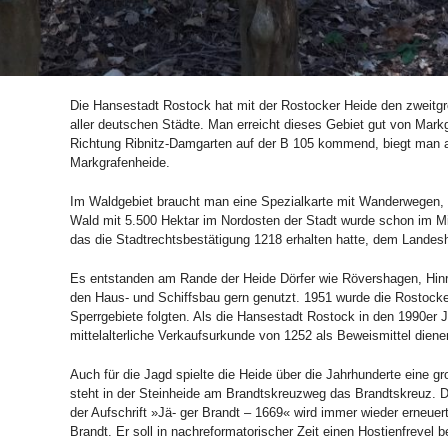
Die Hansestadt Rostock hat mit der Rostocker Heide den zweitg
aller deutschen Städte. Man erreicht dieses Gebiet gut von Mark
Richtung Ribnitz-Damgarten auf der B 105 kommend, biegt man 
Markgrafenheide.
Im Waldgebiet braucht man eine Spezialkarte mit Wanderwegen, i
Wald mit 5.500 Hektar im Nordosten der Stadt wurde schon im Mi
das die Stadtrechtsbestätigung 1218 erhalten hatte, dem Landeshe
Es entstanden am Rande der Heide Dörfer wie Rövershagen, Hinr
den Haus- und Schiffsbau gern genutzt. 1951 wurde die Rostocker
Sperrgebiete folgten. Als die Hansestadt Rostock in den 1990er 
mittelalterliche Verkaufsurkunde von 1252 als Beweismittel diene
Auch für die Jagd spielte die Heide über die Jahrhunderte eine 
steht in der Steinheide am Brandtskreuzweg das Brandtskreuz. 
der Aufschrift »Jä- ger Brandt – 1669« wird immer wieder erneuer
Brandt. Er soll in nachreformatorischer Zeit einen Hostienfrevel