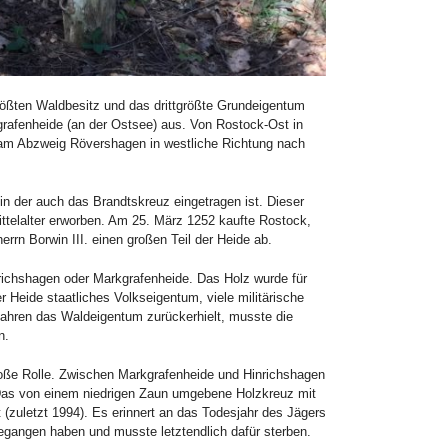
rößten Waldbesitz und das drittgrößte Grundeigentum
grafenheide (an der Ostsee) aus. Von Rostock-Ost in
am Abzweig Rövershagen in westliche Richtung nach
n der auch das Brandtskreuz eingetragen ist. Dieser
ttelalter erworben. Am 25. März 1252 kaufte Rostock,
rrn Borwin III. einen großen Teil der Heide ab.
ichshagen oder Markgrafenheide. Das Holz wurde für
 Heide staatliches Volkseigentum, viele militärische
Jahren das Waldeigentum zurückerhielt, musste die
n.
große Rolle. Zwischen Markgrafenheide und Hinrichshagen
Das von einem niedrigen Zaun umgebene Holzkreuz mit
t (zuletzt 1994). Es erinnert an das Todesjahr des Jägers
 begangen haben und musste letztendlich dafür sterben.