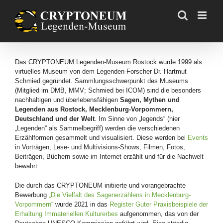
Skip
to
content
Das CRYPTONEUM Legenden-Museum Rostock wurde 1999 als
virtuelles Museum von dem Legenden-Forscher Dr. Hartmut
Schmied gegründet. Sammlungsschwerpunkt des Museums
(Mitglied im DMB, MMV; Schmied bei ICOM) sind die besonders
nachhaltigen und überlebensfähigen
Sagen, Mythen und
Legenden aus Rostock, Mecklenburg-Vorpommern,
Deutschland und der Welt
. Im Sinne von „legends“ (hier
„Legenden“ als Sammelbegriff) werden die verschiedenen
Erzählformen gesammelt und visualisiert. Diese werden bei
Events
in Vorträgen, Lese- und Multivisions-Shows, Filmen, Fotos,
Beiträgen, Büchern sowie im Internet erzählt und für die Nachwelt
bewahrt.
Die durch das CRYPTONEUM initiierte und vorangebrachte
Bewerbung
„Die Vielfalt des Sagenerzählens in Mecklenburg-
Vorpommern“
wurde 2021 in das
Register Guter Praxisbeispiele der
Erhaltung Immateriellen Kulturerbes
aufgenommen, das von der