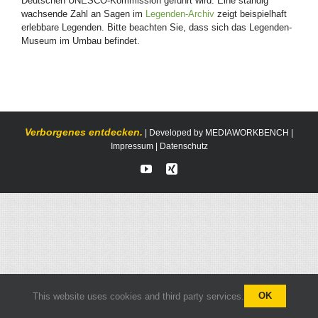
Deutschen UNESCO-Kommission geführt wird. Eine ständig
wachsende Zahl an Sagen im
Legenden-Archiv
zeigt beispielhaft
erlebbare Legenden. Bitte beachten Sie, dass sich das Legenden-
Museum im Umbau befindet.
Verborgenes entdecken.
| Developed by
MEDIAWORKBENCH
|
Impressum
|
Datenschutz
YouTube
Xing
OK
This website uses cookies and third party services.