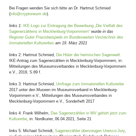
Bei Fragen wenden Sie sich bitte an Dr. Hartmut Schmied
(
info@cryptoneum.de
).
links 1:
IKE-Logo zur Eintragung der Bewerbung „Die Vielfalt des
Sagenerzählens in Mecklenburg-Vorpommern“
wurde
in das
Register Guter Praxisbeispiele im Bundesweiten Verzeichnis des
Immateriellen Kulturerbes
am 19. März 2021
links 2: Hartmut Schmied,
Die Hüter der heimischen Sagenwelt.
IKE-Antrag zum Sagenerzählen in Mecklenburg-Vorpommern, in:
Mitteilungen des Museumsverbandes in Mecklenburg-Vorpommern
e.V., 2019, S.89 f.
links 3: Hartmut Schmied,
Umfrage zum Immateriellen Kulturerbe
2017 unter den Museen im Museumsverband in Mecklenburg-
Vorpommern e.V., Mitteilungen des Museumsverbandes in
Mecklenburg-Vorpommern e.V., Sonderheft 2017
links 4: Frank Wilhelm,
Das Sagenerzählen in MV gehört jetzt zum
Kulturerbe
, in: Nordkurier, 06.04.2021, Seite 21
links 5: Michael Schmidt,
Sagenerzähler überzeugen Unesco-Jury
,