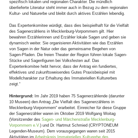
spezifisch lokalen und regionalen Charakter. Die mündlich
überlieferte Literatur steht immer auch in Bezug zu dem regionalen
Kultur- und Naturerbe und bleibt durch aktives Erzählen lebendig.
Das Expertenkomitee würdigt, dass dies beispielhaft für die Vielfalt
des Sagenerzählens in Mecklenburg-Vorpommern gilt. Hier
bewahren Erzählerinnen und Erzähler lokale Sagen und geben sie
dynamisch weiter. Sie organisieren Aktivitäten wie das Erzählen
von Sagen in der Natur oder das gemeinsame Begehen von
Sagen-Pfaden. Die freien Theater der Region führen lokale Sagen-
Stücke und Sagenfiguren bei Volksfesten auf. Das
Expertenkomitee hebt hervor, dass der Antrag ein fundiertes,
effektives und zukunftsweisendes Gutes Praxisbeispiel mit
Modellcharakter zur Erhaltung des Immateriellen Kulturerbes
zeigt.“
Hintergrund:
Im Jahr 2019 haben 75 Sagenerzählende (darunter
10 Museen) den Antrag „Die Vielfalt des Sagenerzählens in
Mecklenburg-Vorpommern“ erarbeitet. Einreicher für diese Gruppe
der Sagenerzähler waren im Oktober 2019 Wolfgang Woitag
(Vorsitzender des
Sagen- und Märchenstraße Mecklenburg-
Vorpommern e.V.
) und Dr. Hartmut Schmied (CRYPTONEUM
Legenden-Museum). Dem vorausgegangen waren seit 2015
Aktivitäten im
Arbeitskreis Immaterielles Kulturerbe des