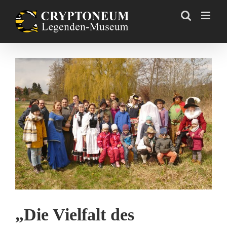
Skip
to
content
Zeige
grösseres
Bild
„Die Vielfalt des