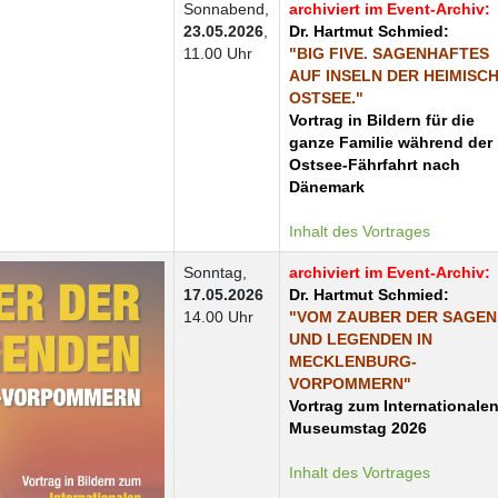
Sonnabend,
archiviert im Event-Archiv:
23.05.2026
,
Dr. Hartmut Schmied:
11.00 Uhr
"BIG FIVE. SAGENHAFTES
AUF INSELN DER HEIMISC
OSTSEE."
Vortrag in Bildern für die
ganze Familie während der
Ostsee-Fährfahrt nach
Dänemark
Inhalt des Vortrages
Sonntag,
archiviert im Event-Archiv:
17.05.2026
Dr. Hartmut Schmied:
14.00 Uhr
"VOM ZAUBER DER SAGEN
UND LEGENDEN IN
MECKLENBURG-
VORPOMMERN"
Vortrag zum
Internationale
Museumstag
2026
Inhalt des Vortrages