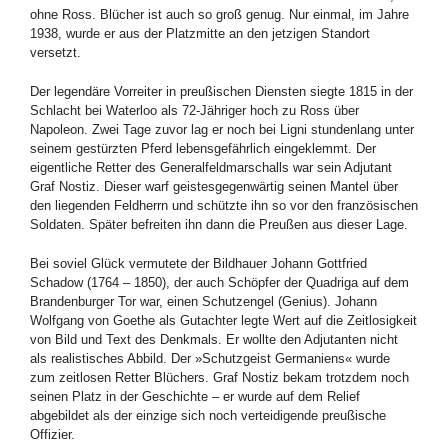
ohne Ross. Blücher ist auch so groß genug. Nur einmal, im Jahre
1938, wurde er aus der Platzmitte an den jetzigen Standort
versetzt.
Der legendäre Vorreiter in preußischen Diensten siegte 1815 in der
Schlacht bei Waterloo als 72-Jähriger hoch zu Ross über
Napoleon. Zwei Tage zuvor lag er noch bei Ligni stundenlang unter
seinem gestürzten Pferd lebensgefährlich eingeklemmt. Der
eigentliche Retter des Generalfeldmarschalls war sein Adjutant
Graf Nostiz. Dieser warf geistesgegenwärtig seinen Mantel über
den liegenden Feldherrn und schützte ihn so vor den französischen
Soldaten. Später befreiten ihn dann die Preußen aus dieser Lage.
Bei soviel Glück vermutete der Bildhauer Johann Gottfried
Schadow (1764 – 1850), der auch Schöpfer der Quadriga auf dem
Brandenburger Tor war, einen Schutzengel (Genius). Johann
Wolfgang von Goethe als Gutachter legte Wert auf die Zeitlosigkeit
von Bild und Text des Denkmals. Er wollte den Adjutanten nicht
als realistisches Abbild. Der »Schutzgeist Germaniens« wurde
zum zeitlosen Retter Blüchers. Graf Nostiz bekam trotzdem noch
seinen Platz in der Geschichte – er wurde auf dem Relief
abgebildet als der einzige sich noch verteidigende preußische
Offizier.