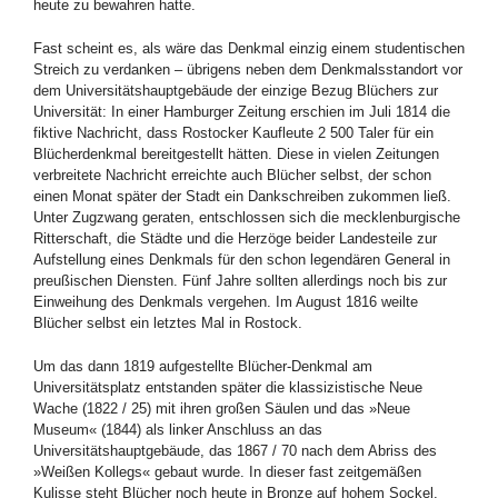
heute zu bewahren hatte.
Fast scheint es, als wäre das Denkmal einzig einem studentischen
Streich zu verdanken – übrigens neben dem Denkmalsstandort vor
dem Universitätshauptgebäude der einzige Bezug Blüchers zur
Universität: In einer Hamburger Zeitung erschien im Juli 1814 die
fiktive Nachricht, dass Rostocker Kaufleute 2 500 Taler für ein
Blücherdenkmal bereitgestellt hätten. Diese in vielen Zeitungen
verbreitete Nachricht erreichte auch Blücher selbst, der schon
einen Monat später der Stadt ein Dankschreiben zukommen ließ.
Unter Zugzwang geraten, entschlossen sich die mecklenburgische
Ritterschaft, die Städte und die Herzöge beider Landesteile zur
Aufstellung eines Denkmals für den schon legendären General in
preußischen Diensten. Fünf Jahre sollten allerdings noch bis zur
Einweihung des Denkmals vergehen. Im August 1816 weilte
Blücher selbst ein letztes Mal in Rostock.
Um das dann 1819 aufgestellte Blücher-Denkmal am
Universitätsplatz entstanden später die klassizistische Neue
Wache (1822 / 25) mit ihren großen Säulen und das »Neue
Museum« (1844) als linker Anschluss an das
Universitätshauptgebäude, das 1867 / 70 nach dem Abriss des
»Weißen Kollegs« gebaut wurde. In dieser fast zeitgemäßen
Kulisse steht Blücher noch heute in Bronze auf hohem Sockel,