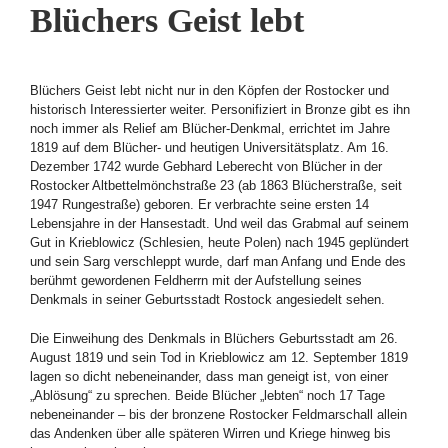
Blüchers Geist lebt
Blüchers Geist lebt nicht nur in den Köpfen der Rostocker und
historisch Interessierter weiter. Personifiziert in Bronze gibt es ihn
noch immer als Relief am Blücher-Denkmal, errichtet im Jahre
1819 auf dem Blücher- und heutigen Universitätsplatz. Am 16.
Dezember 1742 wurde Gebhard Leberecht von Blücher in der
Rostocker Altbettelmönchstraße 23 (ab 1863 Blücherstraße, seit
1947 Rungestraße) geboren. Er verbrachte seine ersten 14
Lebensjahre in der Hansestadt. Und weil das Grabmal auf seinem
Gut in Krieblowicz (Schlesien, heute Polen) nach 1945 geplündert
und sein Sarg verschleppt wurde, darf man Anfang und Ende des
berühmt gewordenen Feldherrn mit der Aufstellung seines
Denkmals in seiner Geburtsstadt Rostock angesiedelt sehen.
Die Einweihung des Denkmals in Blüchers Geburtsstadt am 26.
August 1819 und sein Tod in Krieblowicz am 12. September 1819
lagen so dicht nebeneinander, dass man geneigt ist, von einer
„Ablösung“ zu sprechen. Beide Blücher „lebten“ noch 17 Tage
nebeneinander – bis der bronzene Rostocker Feldmarschall allein
das Andenken über alle späteren Wirren und Kriege hinweg bis