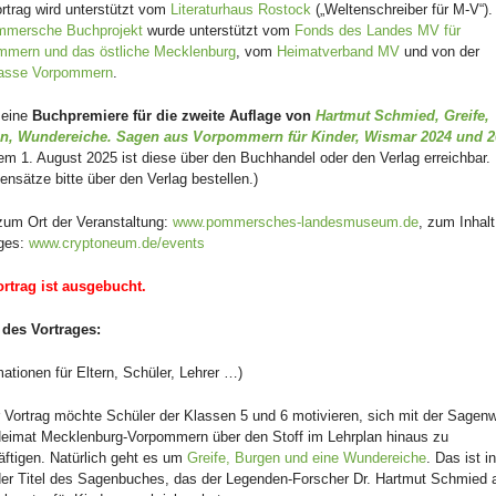
rtrag wird unterstützt vom
Literaturhaus Rostock
(„Weltenschreiber für M-V“)
mmersche Buchprojekt
wurde unterstützt vom
Fonds des Landes MV für
mmern und das östliche Mecklenburg
, vom
Heimatverband MV
und von der
asse Vorpommern
.
 eine
Buchpremiere für die zweite Auflage von
Hartmut Schmied, Greife,
n, Wundereiche. Sagen aus Vorpommern für Kinder, Wismar 2024 und 2
em 1. August 2025 ist diese über den Buchhandel oder den Verlag erreichbar.
ensätze bitte über den Verlag bestellen.)
zum Ort der Veranstaltung:
www.pommersches-landesmuseum.de
, zum Inhal
ages:
www.cryptoneum.de/events
ortrag ist ausgebucht.
 des Vortrages:
mationen für Eltern, Schüler, Lehrer …)
 Vortrag möchte Schüler der Klassen 5 und 6 motivieren, sich mit der Sagenw
Heimat Mecklenburg-Vorpommern über den Stoff im Lehrplan hinaus zu
ftigen. Natürlich geht es um
Greife, Burgen und eine Wundereiche
. Das ist i
der Titel des Sagenbuches, das der Legenden-Forscher Dr. Hartmut Schmied 