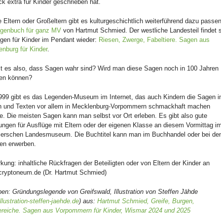
k extra für Kinder geschrieben hat.
e Eltern oder Großeltern gibt es kulturgeschichtlich weiterführend dazu passe
genbuch für ganz MV
von Hartmut Schmied. Der westliche Landesteil findet 
gen für Kinder im Pendant wieder:
Riesen, Zwerge, Fabeltiere. Sagen aus
nburg für Kinder
.
t es also, dass Sagen wahr sind? Wird man diese Sagen noch in 100 Jahren
len können?
999 gibt es das Legenden-Museum im Internet, das auch Kindern die Sagen i
rn und Texten vor allem in Mecklenburg-Vorpommern schmackhaft machen
. Die meisten Sagen kann man selbst vor Ort erleben. Es gibt also gute
ngen für Ausflüge mit Eltern oder der eigenen Klasse an diesem Vormittag i
rschen Landesmuseum. Die Buchtitel kann man im Buchhandel oder bei de
en erwerben.
ung: inhaltliche Rückfragen der Beteiligten oder von Eltern der Kinder an
cryptoneum.de (Dr. Hartmut Schmied)
ben: Gründungslegende von Greifswald, Illustration von Steffen Jähde
llustration-steffen-jaehde.de
) aus:
Hartmut Schmied, Greife, Burgen,
reiche. Sagen aus Vorpommern für Kinder, Wismar 2024 und 2025