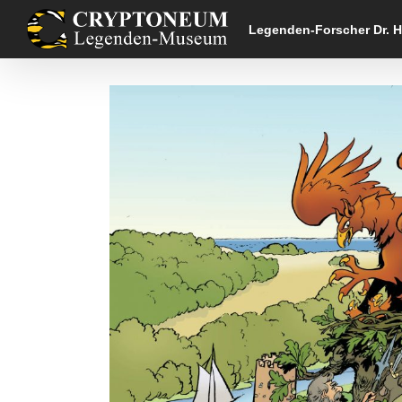
Skip
to
Legenden-Forscher Dr. 
content
Zeige
grösseres
Bild