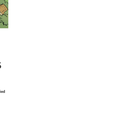
5
ied