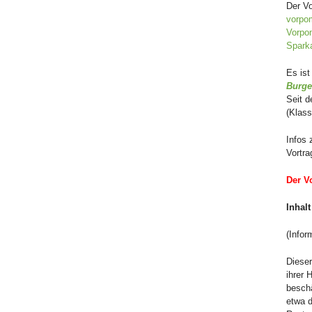
Der Vo
vorpo
Vorpo
Spark
Es ist
Burge
Seit d
(Klass
Infos 
Vortr
Der V
Inhalt
(Infor
Dieser
ihrer 
beschä
etwa 