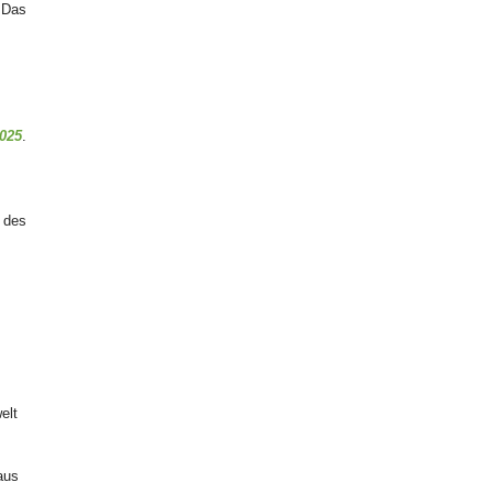
. Das
025
.
t des
elt
n
aus