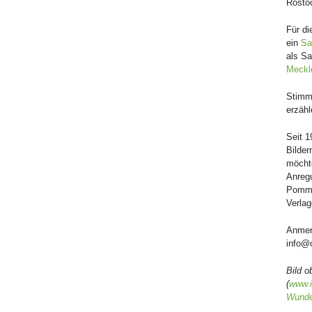
Rostoc
Für di
ein
Sa
als Sa
Meckle
Stimm
erzäh
Seit 1
Bilde
möchte
Anregu
Pomme
Verlag
Anmerk
info@
Bild o
(
www.i
Wunde