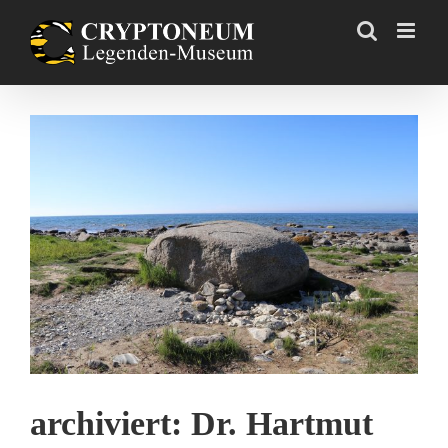
Skip
to
content
Zeige
grösseres
Bild
archiviert: Dr. Hartmut