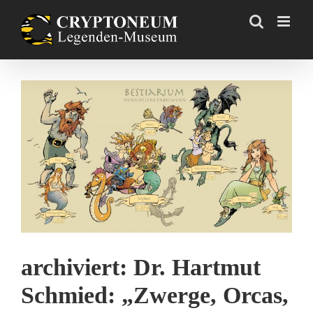
Skip
to
content
Zeige
grösseres
Bild
archiviert: Dr. Hartmut
Schmied: „Zwerge, Orcas,