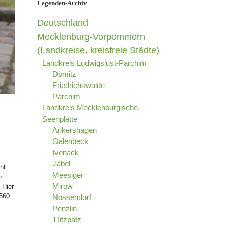
Legenden-Archiv
Deutschland
Mecklenburg-Vorpommern
(Landkreise, kreisfreie Städte)
Landkreis Ludwigslust-Parchim
Dömitz
Friedrichswalde
Parchim
Landkreis Mecklenburgische
Seenplatte
Ankershagen
Galenbeck
Ivenack
Jabel
nt
Meesiger
r
Mirow
 Hier
1560
Nossendorf
Penzlin
Tützpatz