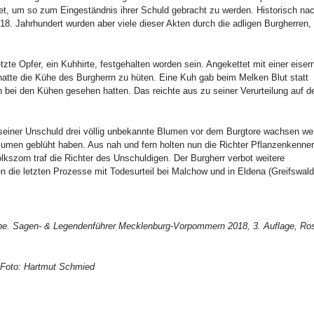
t, um so zum Eingeständnis ihrer Schuld gebracht zu werden. Historisch nac
18. Jahrhundert wurden aber viele dieser Akten durch die adligen Burgherren, 
zte Opfer, ein Kuhhirte, festgehalten worden sein. Angekettet mit einer eiser
 hatte die Kühe des Burgherrn zu hüten. Eine Kuh gab beim Melken Blut statt
 bei den Kühen gesehen hatten. Das reichte aus zu seiner Verurteilung auf 
n seiner Unschuld drei völlig unbekannte Blumen vor dem Burgtore wachsen we
Blumen geblüht haben. Aus nah und fern holten nun die Richter Pflanzenkenner
kszorn traf die Richter des Unschuldigen. Der Burgherr verbot weitere
die letzten Prozesse mit Todesurteil bei Malchow und in Eldena (Greifswald
eine. Sagen- & Legendenführer Mecklenburg-Vorpommern 2018, 3. Auflage, Ro
, Foto: Hartmut Schmied