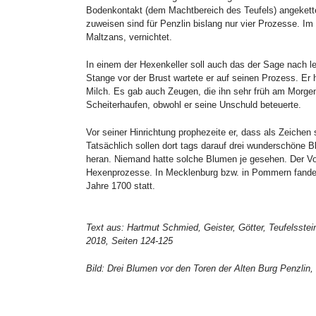
Bodenkontakt (dem Machtbereich des Teufels) angekette
zuweisen sind für Penzlin bislang nur vier Prozesse. Im 
Maltzans, vernichtet.
In einem der Hexenkeller soll auch das der Sage nach let
Stange vor der Brust wartete er auf seinen Prozess. Er
Milch. Es gab auch Zeugen, die ihn sehr früh am Morgen
Scheiterhaufen, obwohl er seine Unschuld beteuerte.
Vor seiner Hinrichtung prophezeite er, dass als Zeiche
Tatsächlich sollen dort tags darauf drei wunderschöne 
heran. Niemand hatte solche Blumen je gesehen. Der Vol
Hexenprozesse. In Mecklenburg bzw. in Pommern fanden 
Jahre 1700 statt.
Text aus: Hartmut Schmied, Geister, Götter, Teufelsst
2018, Seiten 124-125
Bild: Drei Blumen vor den Toren der Alten Burg Penzlin