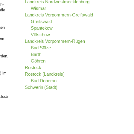
Landkreis Nordwestmecklenburg
h-
Wismar
die
Landkreis Vorpommern-Greifswald
Greifswald
nen
Spantekow
Völschow
dem
Landkreis Vorpommern-Rügen
Bad Sülze
Barth
rden.
Göhren
Rostock
) im
Rostock (Landkreis)
Bad Doberan
Schwerin (Stadt)
stock