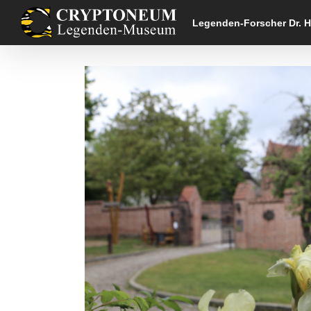
Skip
to
Legenden-Forscher Dr. 
content
Zeige
grösseres
Bild