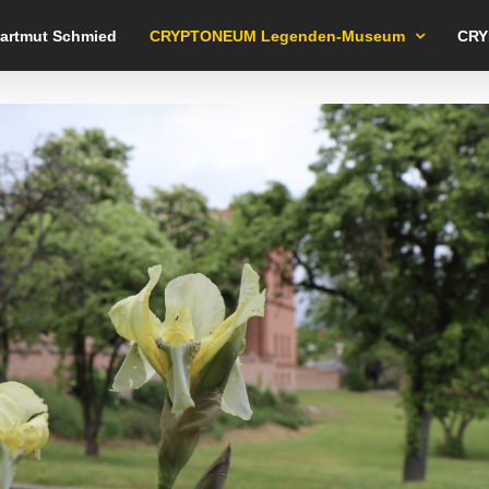
Hartmut Schmied
CRYPTONEUM Legenden-Museum
CRY