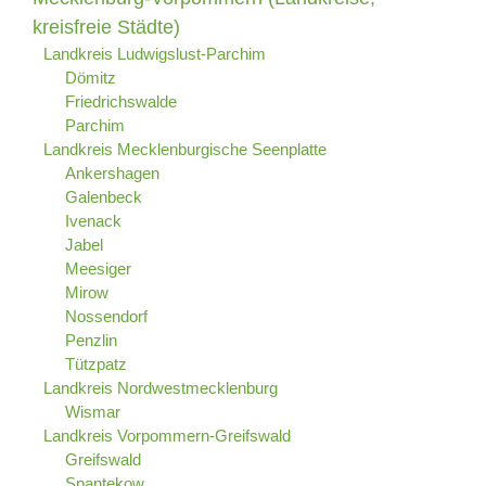
kreisfreie Städte)
Landkreis Ludwigslust-Parchim
Dömitz
Friedrichswalde
Parchim
Landkreis Mecklenburgische Seenplatte
Ankershagen
Galenbeck
Ivenack
Jabel
Meesiger
Mirow
Nossendorf
Penzlin
Tützpatz
Landkreis Nordwestmecklenburg
Wismar
Landkreis Vorpommern-Greifswald
Greifswald
Spantekow