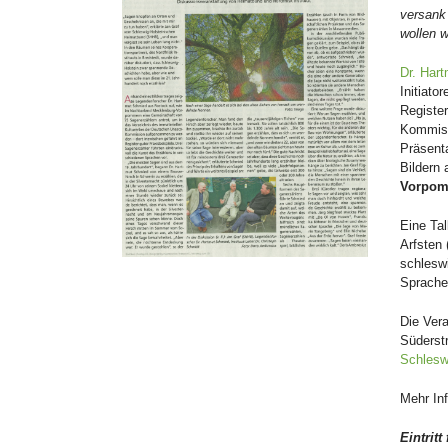
versank
wollen w
Dr. Har
Initiato
Registe
Kommiss
Präsent
Bildern
Vorpom
Eine Ta
Arfsten 
schleswi
Sprache
Die Vera
Süderst
Schlesw
Mehr In
Eintritt 