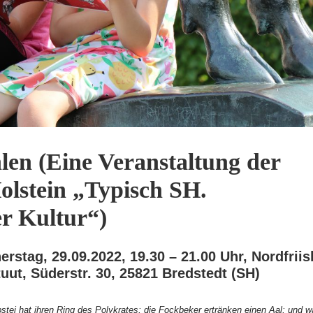
hlen (Eine Veranstaltung der
olstein „Typisch SH.
er Kultur“)
rstag, 29.09.2022, 19.30 – 21.00 Uhr, Nordfriis
tuut, Süderstr. 30, 25821 Bredstedt (SH)
stei hat ihren Ring des Polykrates; die Fockbeker ertränken einen Aal; und 