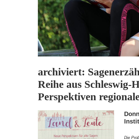
archiviert: Sagenerzä
Reihe aus Schleswig-H
Perspektiven regional
Donne
Insti
Die Prob