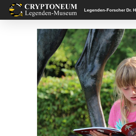
Skip
to
Legenden-Forscher Dr. 
content
Zeige
grösseres
Bild