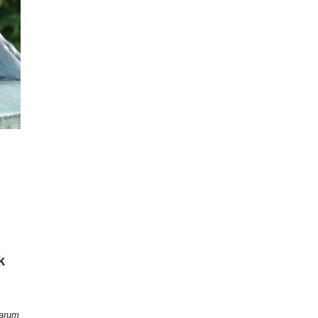
k
warum