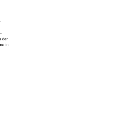
m
r
-
 der
ma in
e
s