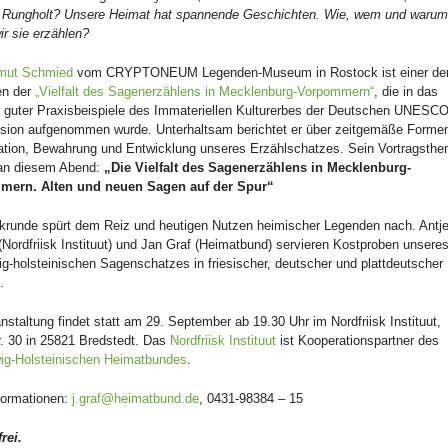
 Rungholt? Unsere Heimat hat spannende Geschichten. Wie, wem und waru
ir sie erzählen?
tmut Schmied
vom CRYPTONEUM Legenden-Museum in Rostock ist einer de
ren der
„Vielfalt des Sagenerzählens in Mecklenburg-Vorpommern“
, die in das
r guter Praxisbeispiele des Immateriellen Kulturerbes der Deutschen UNESCO
ion aufgenommen wurde. Unterhaltsam berichtet er über zeitgemäße Formen
ation, Bewahrung und Entwicklung unseres Erzählschatzes. Sein Vortragsthe
 an diesem Abend:
„Die Vielfalt des Sagenerzählens in Mecklenburg-
mern. Alten und neuen Sagen auf der Spur“
lkrunde spürt dem Reiz und heutigen Nutzen heimischer Legenden nach. Antj
(Nordfriisk Instituut) und Jan Graf (Heimatbund) servieren Kostproben unsere
g-holsteinischen Sagenschatzes in friesischer, deutscher und plattdeutscher
.
nstaltung findet statt am 29. September ab 19.30 Uhr im Nordfriisk Instituut,
r. 30 in 25821 Bredstedt. Das
Nordfriisk Instituut
ist Kooperationspartner des
ig-Holsteinischen Heimatbundes
.
formationen:
j.graf@heimatbund.de
, 0431-98384 – 15
frei.