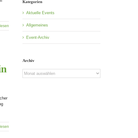
em
Kategorien
Aktuelle Events
Allgemeines
lesen
Event-Archiv
Archiv
in
Archiv
cher
ng
lesen