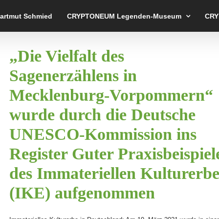
Hartmut Schmied
CRYPTONEUM Legenden-Museum
CRY
„Die Vielfalt des
Sagenerzählens in
Mecklenburg-Vorpommern“
wurde durch die Deutsche
UNESCO-Kommission ins
Register Guter Praxisbeispiel
des Immateriellen Kulturerbe
(IKE) aufgenommen