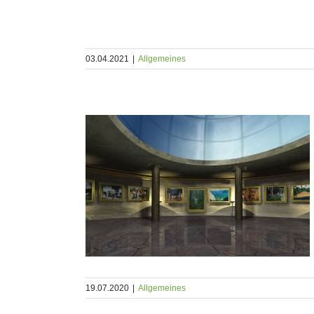
03.04.2021
|
Allgemeines
seum nach gut
 Gewand
19.07.2020
|
Allgemeines